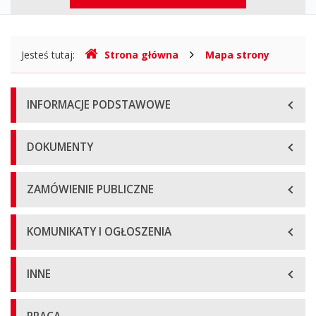
Publicznej
górne
Gdzie
Jesteś tutaj:
Strona główna
Mapa strony
jesteśmy
Menu
INFORMACJE PODSTAWOWE
główne
DOKUMENTY
ZAMÓWIENIE PUBLICZNE
KOMUNIKATY I OGŁOSZENIA
INNE